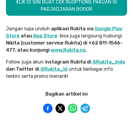
KLIK DI SINI BUAT CEK RUOPTIONS PAKUAN GI
PADJADJARAN BOGOR
Jangan lupa unduh
aplikasi Rukita via
Google Play
Store
atau
App Store
,
bisa juga langsung hubungi
Nikita (customer service Rukita) di +62 811-1546-
477, atau kunjungi
www.Rukita.co
.
Follow juga akun I
nstagram Rukita di
@Rukita_Indo
dan Twitter di
@Rukita_Id
untuk berbagai info
terkini serta promo menarik!
Bagikan artikel ini