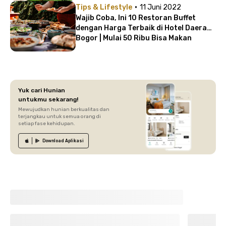
·
Tips & Lifestyle
11 Juni 2022
Wajib Coba, Ini 10 Restoran Buffet
dengan Harga Terbaik di Hotel Daerah
Bogor | Mulai 50 Ribu Bisa Makan
Sepuasnya!
Yuk cari Hunian
untukmu sekarang!
Mewujudkan hunian berkualitas dan
terjangkau untuk semua orang di
setiap fase kehidupan.
Download
Aplikasi