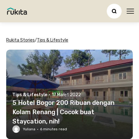
Ope
Rukita Stories
/
Tips & Lifestyle
Tips & Lifestyle
·
17 Maret 2022
5 Hotel Bogor 200 Ribuan dengan
Kolam Renang | Cocok buat
Staycation, nih!
Yuliana
·
6
minutes read