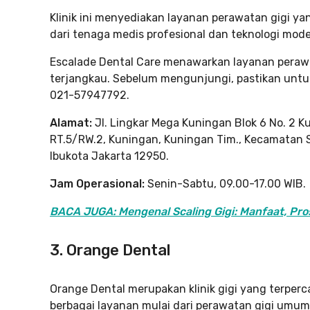
Klinik ini menyediakan layanan perawatan gigi y
dari tenaga medis profesional dan teknologi modern
Escalade Dental Care menawarkan layanan perawa
terjangkau. Sebelum mengunjungi, pastikan untuk
021-57947792.
Alamat:
Jl. Lingkar Mega Kuningan Blok 6 No. 2 K
RT.5/RW.2, Kuningan, Kuningan Tim., Kecamatan S
Ibukota Jakarta 12950.
Jam Operasional:
Senin-Sabtu, 09.00-17.00 WIB.
BACA JUGA: Mengenal Scaling Gigi: Manfaat, Pr
3. Orange Dental
Orange Dental merupakan klinik gigi yang terperca
berbagai layanan mulai dari perawatan gigi umum