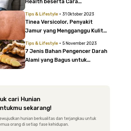
Health beserta Cara
Menjaganya | Biar Tetap
·
Tips & Lifestyle
31 Oktober 2023
Produktif dan Bahagia
Tinea Versicolor, Penyakit
Jamur yang Mengganggu Kulit
Manusia
·
Tips & Lifestyle
5 November 2023
7 Jenis Bahan Pengencer Darah
Alami yang Bagus untuk
Dikonsumsi
uk cari Hunian
ntukmu sekarang!
ewujudkan hunian berkualitas dan terjangkau untuk
emua orang di setiap fase kehidupan.