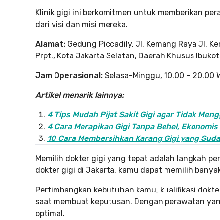
Klinik gigi ini berkomitmen untuk memberikan pe
dari visi dan misi mereka.
Alamat:
Gedung Piccadily, Jl. Kemang Raya Jl. K
Prpt., Kota Jakarta Selatan, Daerah Khusus Ibukot
Jam Operasional:
Selasa-Minggu, 10.00 – 20.00 
Artikel menarik lainnya:
4 Tips Mudah Pijat Sakit Gigi agar Tidak Men
4 Cara Merapikan Gigi Tanpa Behel, Ekonomis 
10 Cara Membersihkan Karang Gigi yang Sud
Memilih dokter gigi yang tepat adalah langkah p
dokter gigi di Jakarta, kamu dapat memilih banyak 
Pertimbangkan kebutuhan kamu, kualifikasi dokter
saat membuat keputusan. Dengan perawatan yang
optimal.