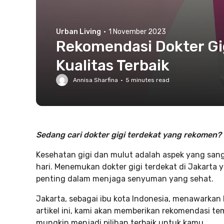
Urban Living
·
1 November 2023
Rekomendasi Dokter Gig
Kualitas Terbaik
Annisa Sharfina
·
5
minutes read
Sedang cari dokter gigi terdekat yang rekomen? Co
Kesehatan gigi dan mulut adalah aspek yang sang
hari. Menemukan dokter gigi terdekat di Jakarta 
penting dalam menjaga senyuman yang sehat.
Jakarta, sebagai ibu kota Indonesia, menawarkan 
artikel ini, kami akan memberikan rekomendasi te
mungkin menjadi pilihan terbaik untuk kamu.