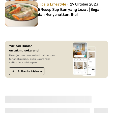
·
Tips & Lifestyle
29 Oktober 2023
5 Resep Sup Ikan yang Lezat | Segar
dan Menyehatkan, lho!
Yuk cari Hunian
untukmu sekarang!
Mewujudkan hunian berkualitas dan
terjangkau untuk semua orang di
setiap fase kehidupan.
Download
Aplikasi