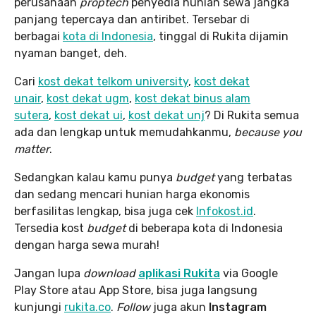
perusahaan
proptech
penyedia hunian sewa jangka
panjang tepercaya dan antiribet. Tersebar di
berbagai
kota di Indonesia
, tinggal di Rukita dijamin
nyaman banget, deh.
Cari
kost dekat telkom university
,
kost dekat
unair
,
kost dekat ugm
,
kost dekat binus alam
sutera
,
kost dekat ui
,
kost dekat unj
? Di Rukita semua
ada dan lengkap untuk memudahkanmu,
because you
matter
.
Sedangkan kalau kamu punya
budget
yang terbatas
dan sedang mencari hunian harga ekonomis
berfasilitas lengkap, bisa juga cek
Infokost.id
.
Tersedia kost
budget
di beberapa kota di Indonesia
dengan harga sewa murah!
Jangan lupa
download
aplikasi Rukita
via Google
Play Store atau App Store, bisa juga langsung
kunjungi
rukita.co
.
Follow
juga akun
Instagram