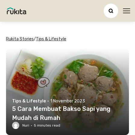
Ope
Rukita Stories
/
Tips & Lifestyle
Tips & Lifestyle
·
1 November 2023
5 Cara Membuat Bakso Sapi yang
Mudah di Rumah
Nuri
·
5
minutes read