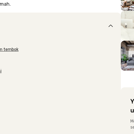
umah.
an tembok
i
Y
u
M
s