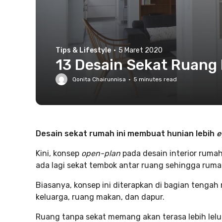
Tips & Lifestyle
·
5 Maret 2020
13 Desain Sekat Ruang
Qonita Chairunnisa
·
5
minutes read
Desain sekat rumah ini membuat hunian lebih
e
Kini, konsep
open-plan
pada desain interior rumah
ada lagi sekat tembok antar ruang sehingga rumah 
Biasanya, konsep ini diterapkan di bagian teng
keluarga, ruang makan, dan dapur.
Ruang tanpa sekat memang akan terasa lebih lelu