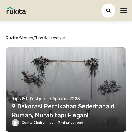
Ope
Rukita Stories
/
Tips & Lifestyle
Tips & Lifestyle
·
7 Agustus 2023
9 Dekorasi Pernikahan Sederhana di
Rumah, Murah tapi Elegan!
Qonita Chairunnisa
·
7
minutes read