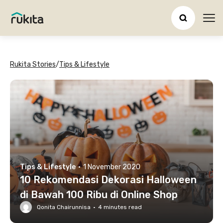
Ope
Rukita Stories
/
Tips & Lifestyle
Tips & Lifestyle
·
1 November 2020
10 Rekomendasi Dekorasi Halloween
di Bawah 100 Ribu di Online Shop
Qonita Chairunnisa
·
4
minutes read