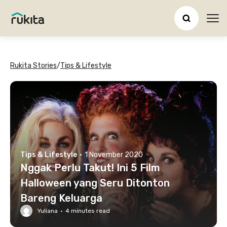
Ope
Rukita Stories
/
Tips & Lifestyle
Tips & Lifestyle
·
1 November 2020
Nggak Perlu Takut! Ini 5 Film
Halloween yang Seru Ditonton
Bareng Keluarga
Yuliana
·
4
minutes read