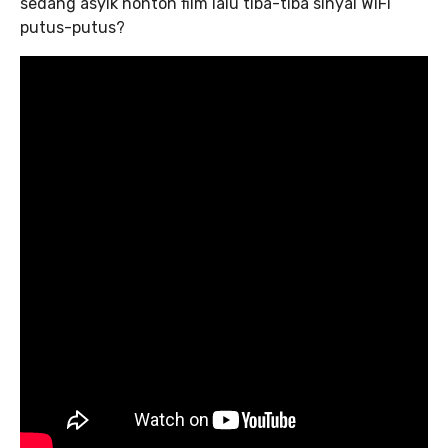
sedang asyik nonton film lalu tiba-tiba sinyal WiFi
putus-putus?