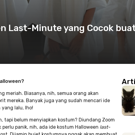
en Last-Minute yang Cocok bua
Art
Halloween?
ng meriah. Biasanya, nih, semua orang akan
rit mereka. Banyak juga yang sudah mencari ide
yang lalu, lho!
n, tapi belum menyiapkan kostum? Diundang Zoom
perlu panik, nih, ada ide kostum Halloween
last-
kost. Dijamin bujet kostumnya nggak akan membuat