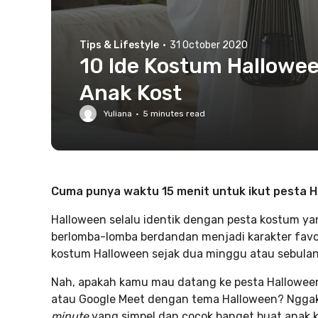
Tips & Lifestyle
·
31 October 2020
10 Ide Kostum Hallowe
Anak Kost
Yuliana
·
5
minutes read
Cuma punya waktu 15 menit untuk ikut pesta 
Halloween selalu identik dengan pesta kostum ya
berlomba-lomba berdandan menjadi karakter favo
kostum Halloween sejak dua minggu atau sebulan 
Nah, apakah kamu mau datang ke pesta Hallowee
atau Google Meet dengan tema Halloween? Nggak 
minute
yang simpel dan cocok banget buat anak 