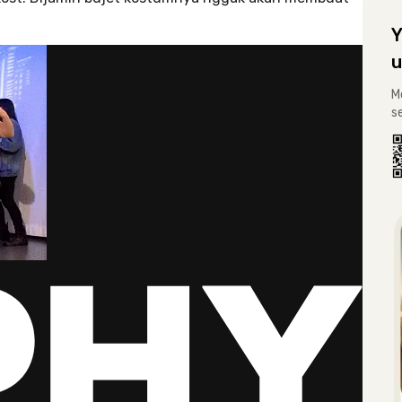
Y
u
M
s