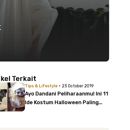
t
ikel Terkait
·
Tips & Lifestyle
23 October 2019
Ayo Dandani Peliharaanmu! Ini 11
Ide Kostum Halloween Paling
Lucu untuk Anjing dan Kucing |
Bisa Dibeli di Online Shop