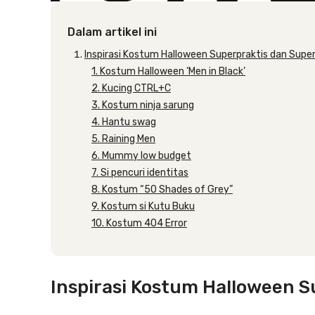
Dalam artikel ini
Inspirasi Kostum Halloween Superpraktis dan Sup
1. Kostum Halloween ‘Men in Black’
2. Kucing CTRL+C
3. Kostum ninja sarung
4. Hantu swag
5. Raining Men
6. Mummy low budget
7. Si pencuri identitas
8. Kostum “50 Shades of Grey”
9. Kostum si Kutu Buku
10. Kostum 404 Error
Inspirasi Kostum Halloween 