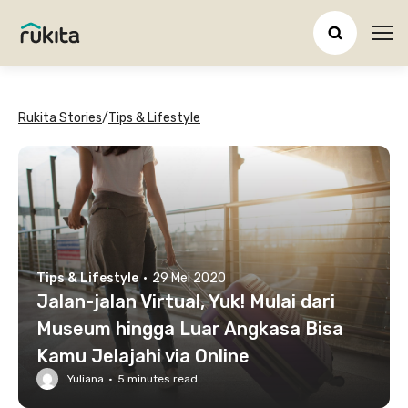
Ope
Rukita Stories
/
Tips & Lifestyle
Tips & Lifestyle
·
29 Mei 2020
Jalan-jalan Virtual, Yuk! Mulai dari
Museum hingga Luar Angkasa Bisa
Kamu Jelajahi via Online
Yuliana
·
5
minutes read