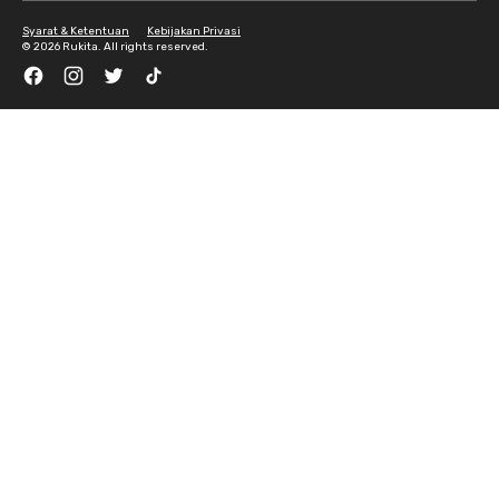
Syarat & Ketentuan
Kebijakan Privasi
©
2026 Rukita. All rights reserved.
Facebook
Instagram
Twitter
TikTok