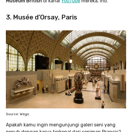
Museum British
di kanal
YouTube
mereka, lho.
3. Musée d’Orsay, Paris
Source: Wego
Apakah kamu ingin mengunjungi galeri seni yang
penuh dengan karya terkenal dari seniman Prancis?