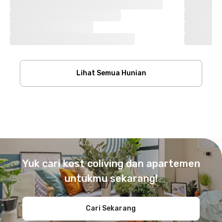
Lihat Semua Hunian
Footer
Yuk cari kost coliving dan apartemen
untukmu sekarang!
Cari Sekarang