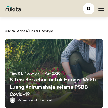
Ope
Rukita Stories
/
Tips & Lifestyle
Tips & Lifestyle
·
14 May 2020
8 Tips Berkebun untuk Mengisi Waktu
Luang #dirumahaja selama PSBB
Covid-19
Yuliana
·
6
minutes read