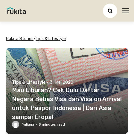
Ope
Rukita Stories
/
Tips & Lifestyle
Tips & Lifestyle
·
31 Mei 2020
Mau Liburan? Cek Dulu Daftar
Negara Bebas Visa dan Visa on Arrival
untuk Paspor Indonesia | Dari Asia
sampai Eropa!
Yuliana
·
8
minutes read