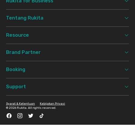
Rukita for Business
Tentang Rukita
Resource
Brand Partner
Booking
Support
Syarat & Ketentuan
Kebijakan Privasi
©
2026 Rukita. All rights reserved.
Facebook
Instagram
Twitter
TikTok