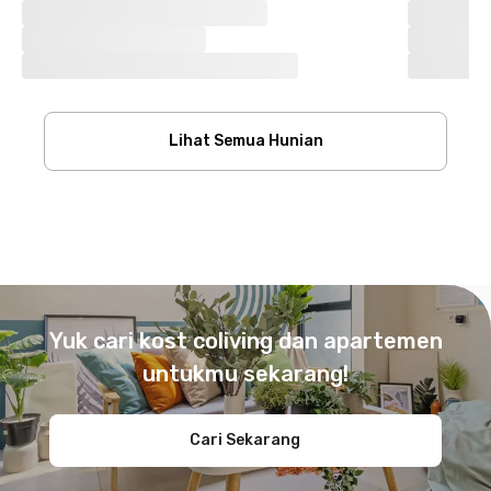
Lihat Semua Hunian
Footer
Yuk cari kost coliving dan apartemen
untukmu sekarang!
Cari Sekarang