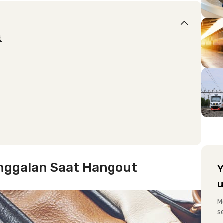
t
nggalan Saat Hangout
Y
u
M
s