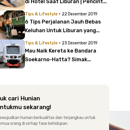
di Hotel Saat Liburan | Pencinta
Traveling Wajib Tahu!
·
Tips & Lifestyle
22 Desember 2019
6 Tips Perjalanan Jauh Bebas
Keluhan Untuk Liburan yang
Lebih Nyaman
·
Tips & Lifestyle
23 Desember 2019
Mau Naik Kereta ke Bandara
Soekarno-Hatta? Simak
Panduan dan Tipsnya di Sini!
uk cari Hunian
ntukmu sekarang!
ewujudkan hunian berkualitas dan terjangkau untuk
emua orang di setiap fase kehidupan.