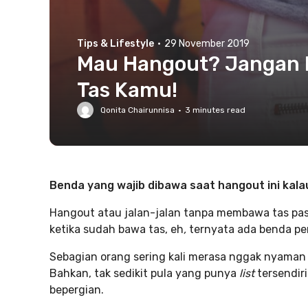
Tips & Lifestyle
·
29 November 2019
Mau Hangout? Jangan L
Tas Kamu!
Qonita Chairunnisa
·
3
minutes read
Benda yang wajib dibawa saat hangout ini kalau
Hangout atau jalan-jalan tanpa membawa tas pas
ketika sudah bawa tas, eh
,
ternyata ada benda pe
Sebagian orang sering kali merasa nggak nyaman
Bahkan, tak sedikit pula yang punya
list
tersendir
bepergian.