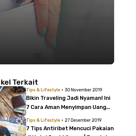
ikel Terkait
·
Tips & Lifestyle
30 November 2019
Bikin Traveling Jadi Nyaman! Ini
7 Cara Aman Menyimpan Uang
Saat Bepergian
·
Tips & Lifestyle
27 Desember 2019
7 Tips Antiribet Mencuci Pakaian