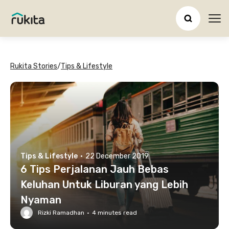
Ope
Rukita Stories
/
Tips & Lifestyle
Tips & Lifestyle
·
22 December 2019
6 Tips Perjalanan Jauh Bebas
Keluhan Untuk Liburan yang Lebih
Nyaman
Rizki Ramadhan
·
4
minutes read