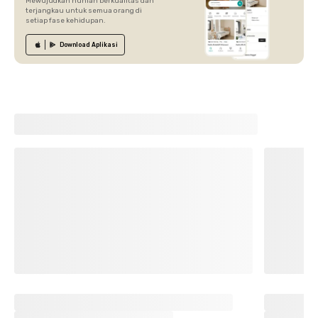
Mewujudkan hunian berkualitas dan
terjangkau untuk semua orang di
setiap fase kehidupan.
Download
Aplikasi