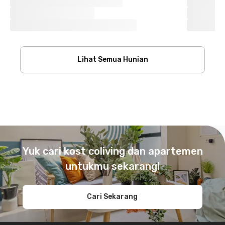
Lihat Semua Hunian
Footer
Yuk cari kost coliving dan apartemen
untukmu sekarang!
Cari Sekarang