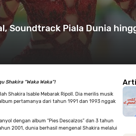
al, Soundtrack Piala Dunia hing
Art
gu Shakira
“Waka Waka”!
h Shakira Isable Mebarak Ripoll. Dia merilis musik
album pertamanya dari tahun 1991 dan 1993 nggak
panyol dengan album “Pies Descalzos” dan 3 tahun
hun 2001, dunia berhasil mengenal Shakira melalui