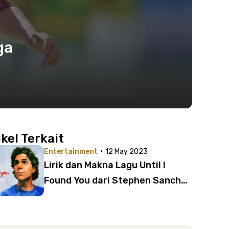
ga
ikel Terkait
·
Entertainment
12 May 2023
Lirik dan Makna Lagu Until I
Found You dari Stephen Sanchez
| Kisah Cinta Curhatan
Penyanyinya