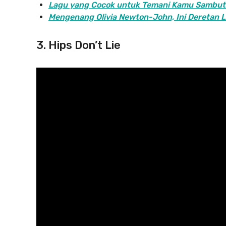
Lagu yang Cocok untuk Temani Kamu Sambut
Mengenang Olivia Newton-John, Ini Deretan 
3. Hips Don’t Lie