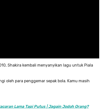
010, Shakira kembali menyanyikan lagu untuk Piala
ungi oleh para penggemar sepak bola. Kamu masih
g Pacaran Lama Tapi Putus | Jagain Jodoh Orang?