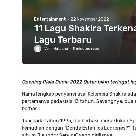
Entertainment
·
22 November 2022
11 Lagu Shakira Terken
Lagu Terbaru
Velin Natasha
·
5
minutes read
Opening Piala Dunia 2022 Qatar bikin teringat la
Nama lengkap penyanyi asal Kolombia Shakira adala
pertamanya pada usia 13 tahun. Sayangnya, dua 
berhasil.
Tapi pada tahun 1995, dia berhasil menaklukan S
kemudian dengan “Dónde Están los Ladrones?”. Ta
album “Laundry Service” yang dirilisnya.