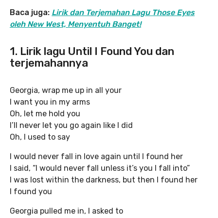
Baca juga:
Lirik dan Terjemahan Lagu Those Eyes
oleh New West, Menyentuh Banget!
1. Lirik lagu Until I Found You dan
terjemahannya
Georgia, wrap me up in all your
I want you in my arms
Oh, let me hold you
I’ll never let you go again like I did
Oh, I used to say
I would never fall in love again until I found her
I said, “I would never fall unless it’s you I fall into”
I was lost within the darkness, but then I found her
I found you
Georgia pulled me in, I asked to