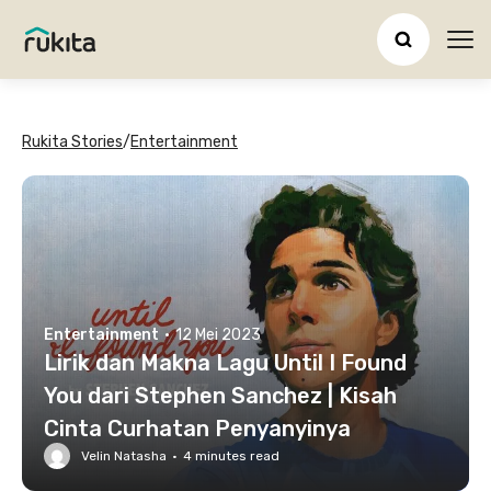
Ope
Rukita Stories
/
Entertainment
Entertainment
·
12 Mei 2023
Lirik dan Makna Lagu Until I Found
You dari Stephen Sanchez | Kisah
Cinta Curhatan Penyanyinya
Velin Natasha
·
4
minutes read