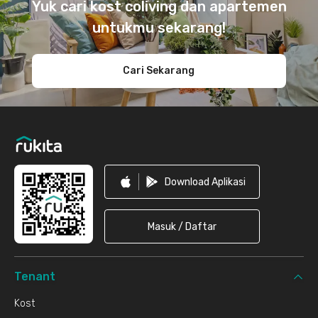
Yuk cari kost coliving dan apartemen
untukmu sekarang!
Cari Sekarang
Download Aplikasi
Masuk / Daftar
Tenant
Kost