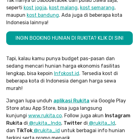
Tak hanya di Jabodetabek dan pulau Jawa saja,
seperti
kost jogja
,
kost malang
,
kost semarang
,
maupun
kost bandung
. Ada juga di beberapa kota
Indonesia lainnya!
INGIN BOOKING HUNIAN DI RUKITA? KLIK DI SINI
Tapi, kalau kamu punya budget pas-pasan dan
sedang mencari hunian harga ekonomis fasilitas
lengkap, bisa kepoin
Infokost.id
. Tersedia kost di
beberapa kota di Indonesia dengan harga sewa
murah!
Jangan lupa unduh
aplikasi Rukita
via Google Play
Store atau App Store, bisa juga langsung
kunjungi
www.rukita
.co
. Follow juga akun
Instagram
Rukita
di
@rukita_Indo
,
Twitter
di
@rukita_Id
,
dan
TikTok
@rukita_id
untuk berbagai info hunian
terkini serta promo menarik.