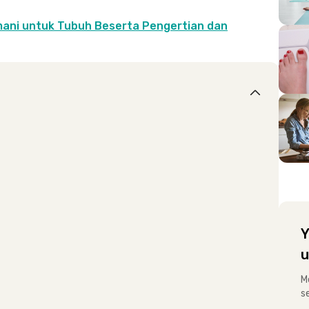
ani untuk Tubuh Beserta Pengertian dan
Y
u
M
s