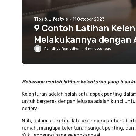
Tips & Lifestyle
·
11 Oktober 2023
9 Contoh Latihan Kele
Melakukannya dengan
Faniditya Ramadhan
·
6
minutes read
Beberapa contoh latihan kelenturan yang bisa ka
Kelenturan adalah salah satu aspek penting da
untuk bergerak dengan leluasa adalah kunci untuk 
cedera.
Nah, dalam artikel ini, kita akan mencari tahu ber
rumah, mengapa kelenturan sangat penting, dan
Yuk, langsung baca selengkapnya!