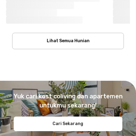
Lihat Semua Hunian
Footer
Yuk cari kost coliving dan apartemen
untukmu sekarang!
Cari Sekarang