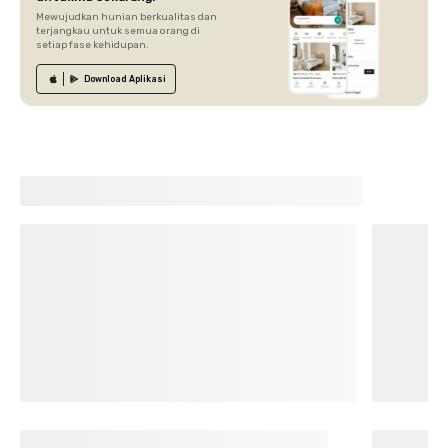
Mewujudkan hunian berkualitas dan
terjangkau untuk semua orang di
setiap fase kehidupan.
Download
Aplikasi