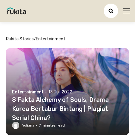
Ope
Rukita Stories
/
Entertainment
Entertainment
·
13 Juli 2022
8 Fakta Alchemy of Souls, Drama
Korea Bertabur Bintang | Plagiat
Serial China?
Yuliana
·
7
minutes read