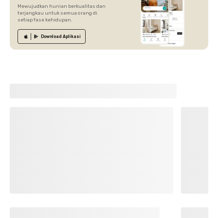
Mewujudkan hunian berkualitas dan
terjangkau untuk semua orang di
setiap fase kehidupan.
Download
Aplikasi