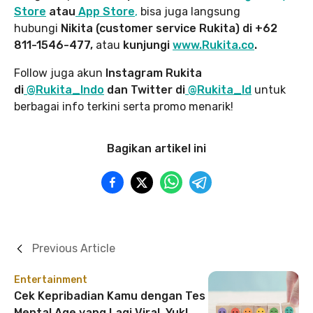
Store
atau
App Store
,
bisa juga langsung
hubungi
Nikita (customer service Rukita) di +62
811-1546-477,
atau
kunjungi
www.Rukita.co
.
Follow juga akun
Instagram Rukita
di
@Rukita_Indo
dan Twitter di
@Rukita_Id
untuk
berbagai info terkini serta promo menarik!
Bagikan artikel ini
Previous Article
Entertainment
Cek Kepribadian Kamu dengan Tes
Mental Age yang Lagi Viral, Yuk!