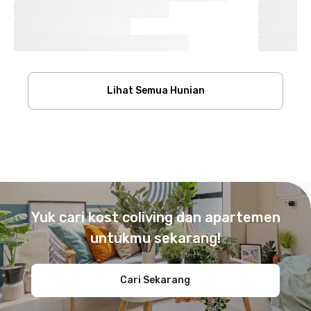
Lihat Semua Hunian
Footer
Yuk cari kost coliving dan apartemen
untukmu sekarang!
Cari Sekarang