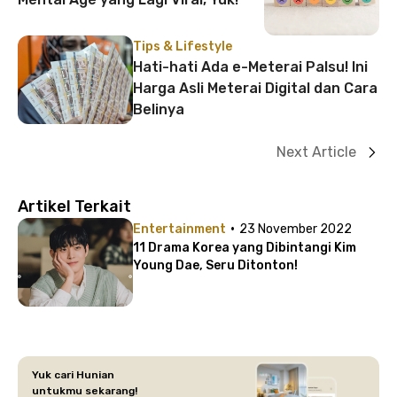
Tips & Lifestyle
Hati-hati Ada e-Meterai Palsu! Ini
Harga Asli Meterai Digital dan Cara
Belinya
Next Article
Artikel Terkait
·
Entertainment
23 November 2022
11 Drama Korea yang Dibintangi Kim
Young Dae, Seru Ditonton!
Yuk cari Hunian
untukmu sekarang!