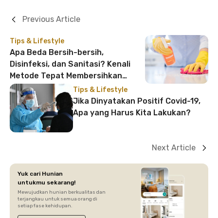
Previous Article
Tips & Lifestyle
Apa Beda Bersih-bersih,
Disinfeksi, dan Sanitasi? Kenali
Metode Tepat Membersihkan
Permukaan Benda dari Sars-Cov-2
Tips & Lifestyle
Jika Dinyatakan Positif Covid-19,
Apa yang Harus Kita Lakukan?
Next Article
Yuk cari Hunian
untukmu sekarang!
Mewujudkan hunian berkualitas dan
terjangkau untuk semua orang di
setiap fase kehidupan.