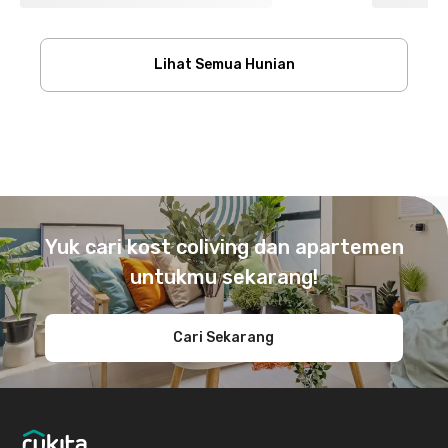
Lihat Semua Hunian
Footer
Yuk cari kost coliving dan apartemen
untukmu sekarang!
Cari Sekarang