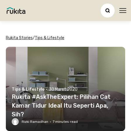
Ope
Rukita Stories
/
Tips & Lifestyle
Tips & Lifestyle
·
30 Maret 2020
Rukita #AskTheExpert: Pilihan Cat
Kamar Tidur Ideal Itu Seperti Apa,
Sih?
Rizki Ramadhan
·
7
minutes read