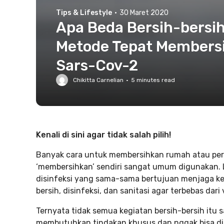
Tips & Lifestyle
·
30 Maret 2020
Apa Beda Bersih-bersih,
Metode Tepat Members
Sars-Cov-2
Chikitta Carnelian
·
5
minutes read
Kenali di sini agar tidak salah pilih!
Banyak cara untuk membersihkan rumah atau per
‘membersihkan’ sendiri sangat umum digunakan. 
disinfeksi yang sama-sama bertujuan menjaga keb
bersih, disinfeksi, dan sanitasi agar terbebas dar
Ternyata tidak semua kegiatan bersih-bersih itu
membutuhkan tindakan khusus dan nggak bisa dit