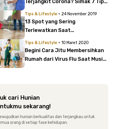
Terjangkit Corona? Simak 7 Tips
Membersihkan Kamar Mandi dari
·
Tips & Lifestyle
24 November 2019
Virus Covid-19
13 Spot yang Sering
Terlewatkan Saat
Membersihkan Rumah | Ada Area
·
Tips & Lifestyle
10 Maret 2020
yang Nggak Disangka Sama
Begini Cara Jitu Membersihkan
Sekali!
Rumah dari Virus Flu Saat Musim
Penyakit
uk cari Hunian
ntukmu sekarang!
ewujudkan hunian berkualitas dan terjangkau untuk
emua orang di setiap fase kehidupan.