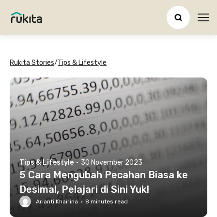
Ope
Rukita Stories
/
Tips & Lifestyle
Tips & Lifestyle
·
30 November 2023
5 Cara Mengubah Pecahan Biasa ke
Desimal, Pelajari di Sini Yuk!
Arianti Khairina
·
8
minutes read