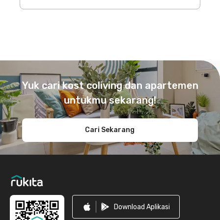
Footer
Yuk cari kost coliving dan apartemen
untukmu sekarang!
Cari Sekarang
Download Aplikasi