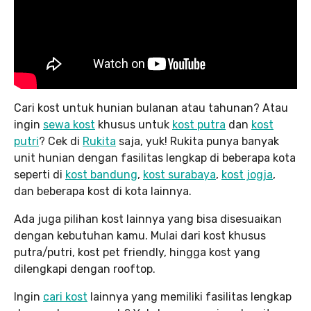
Cari kost untuk hunian bulanan atau tahunan? Atau
ingin
sewa kost
khusus untuk
kost putra
dan
kost
putri
? Cek di
Rukita
saja, yuk! Rukita punya banyak
unit hunian dengan fasilitas lengkap di beberapa kota
seperti di
kost bandung
,
kost surabaya
,
kost jogja
,
dan beberapa kost di kota lainnya.
Ada juga pilihan kost lainnya yang bisa disesuaikan
dengan kebutuhan kamu. Mulai dari kost khusus
putra/putri, kost pet friendly, hingga kost yang
dilengkapi dengan rooftop.
Ingin
cari kost
lainnya yang memiliki fasilitas lengkap