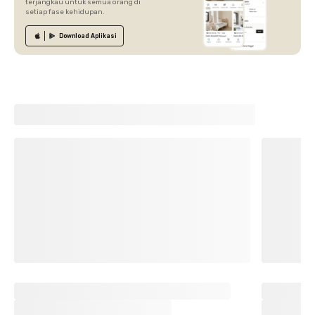
terjangkau untuk semua orang di
setiap fase kehidupan.
Download
Aplikasi