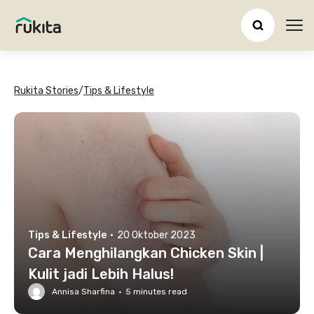
Ope
Rukita Stories
/
Tips & Lifestyle
Tips & Lifestyle
·
20 Oktober 2023
Cara Menghilangkan Chicken Skin |
Kulit jadi Lebih Halus!
Annisa Sharfina
·
5
minutes read