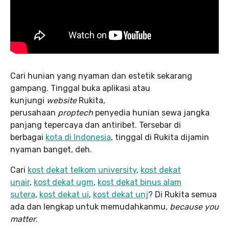
Cari hunian yang nyaman dan estetik sekarang
gampang. Tinggal buka aplikasi atau
kunjungi
website
Rukita,
perusahaan
proptech
penyedia hunian sewa jangka
panjang tepercaya dan antiribet. Tersebar di
berbagai
kota di Indonesia
, tinggal di Rukita dijamin
nyaman banget, deh.
Cari
kost dekat telkom university
,
kost dekat
unair
,
kost dekat ugm
,
kost dekat binus alam
sutera
,
kost dekat ui
,
kost dekat unj
? Di Rukita semua
ada dan lengkap untuk memudahkanmu,
because you
matter
.