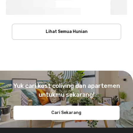
Lihat Semua Hunian
Footer
Yuk cari kost coliving dan apartemen
untukmu sekarang!
Cari Sekarang