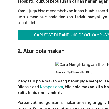
sebab itu,
cukupi kebutuhan cairan harian agar bi
Kamu juga bisa menambahkan irisan buah seperti l
untuk meminum soda dan kopi terlalu banyak, ya. 
tepat, deh.
CARI KOST DI BANDUNG DEKAT KAMPUS? K
2. Atur pola makan
Source: MyFitnessPal Blog
Mengatur pola makan yang benar juga menjadi sala
Dilansir dari
Kompas.com
, bila
pola makan kita b
kulit, bibir, dan rambut.
Perbanyak mengonsumsi makanan yang tinggi vitam
terjaga. Kurangi juga makanan yang terlalu manis,