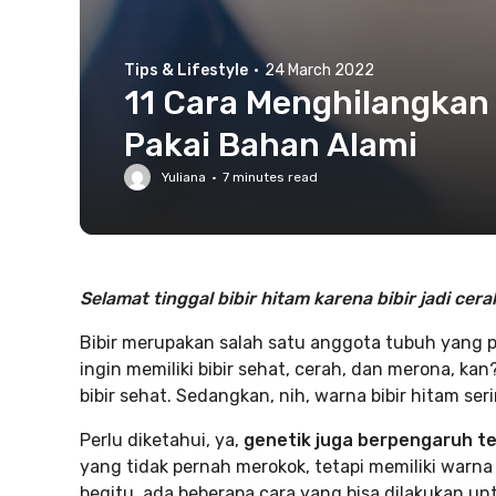
Tips & Lifestyle
·
24 March 2022
11 Cara Menghilangkan 
Pakai Bahan Alami
Yuliana
·
7
minutes read
Selamat tinggal bibir hitam karena bibir jadi cera
Bibir merupakan salah satu anggota tubuh yang p
ingin memiliki bibir sehat, cerah, dan merona, k
bibir sehat. Sedangkan, nih, warna bibir hitam s
Perlu diketahui, ya,
genetik juga berpengaruh ter
yang tidak pernah merokok, tetapi memiliki warna 
begitu, ada beberapa cara yang bisa dilakukan un