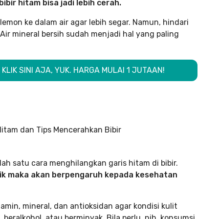
bir hitam bisa jadi lebih cerah.
emon ke dalam air agar lebih segar. Namun, hindari
Air mineral bersih sudah menjadi hal yang paling
LIK SINI AJA, YUK. HARGA MULAI 1 JUTAAN!
h satu cara menghilangkan garis hitam di bibir.
aik maka akan berpengaruh kepada kesehatan
in, mineral, dan antioksidan agar kondisi kulit
 beralkohol, atau berminyak. Bila perlu, nih, konsumsi