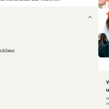
 di Dapur
Y
u
M
s