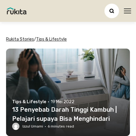
Ope
Rukita Stories
/
Tips & Lifestyle
Tips & Lifestyle
·
19 Mei 2022
13 Penyebab Darah Tinggi Kambuh |
Pelajari supaya Bisa Menghindari
Izzul Umami
·
6
minutes read