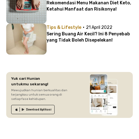
Rekomendasi Menu Makanan Diet Keto,
Ketahui Manfaat dan Risikonya!
·
Tips & Lifestyle
21 April 2022
Sering Buang Air Kecil? Ini 8 Penyebab
yang Tidak Boleh Disepelekan!
Yuk cari Hunian
untukmu sekarang!
Mewujudkan hunian berkualitas dan
terjangkau untuk semua orang di
setiap fase kehidupan.
Download
Aplikasi