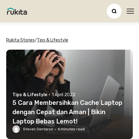
Ope
Rukita Stories
/
Tips & Lifestyle
Tips & Lifestyle
·
1 April 2022
5 Cara Membersihkan Cache Laptop
dengan Cepat dan Aman | Bikin
Laptop Bebas Lemot!
Steven Oentaryo
·
6
minutes read