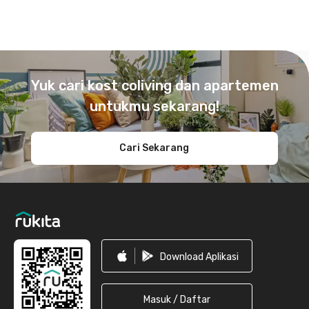
Footer
Yuk cari kost coliving dan apartemen
untukmu sekarang!
Cari Sekarang
Download Aplikasi
Masuk / Daftar