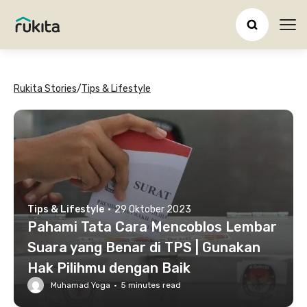
Ope
Rukita Stories
/
Tips & Lifestyle
Tips & Lifestyle
·
29 Oktober 2023
Pahami Tata Cara Mencoblos Lembar
Suara yang Benar di TPS | Gunakan
Hak Pilihmu dengan Baik
Muhamad Yoga
·
5
minutes read