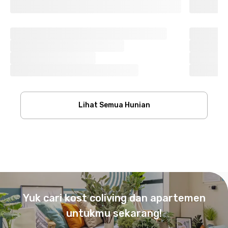
Lihat Semua Hunian
Footer
Yuk cari kost coliving dan apartemen
untukmu sekarang!