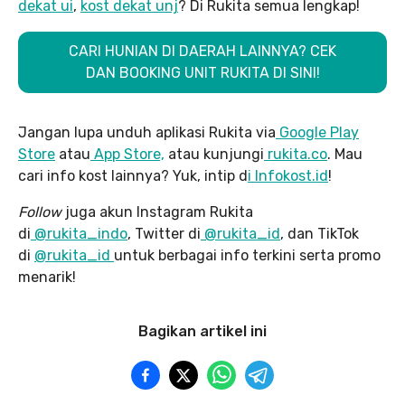
dekat ui
,
kost dekat unj
? Di Rukita semua lengkap!
CARI HUNIAN DI DAERAH LAINNYA? CEK
DAN BOOKING UNIT RUKITA DI SINI!
Jangan lupa unduh aplikasi Rukita via
Google Play
Store
atau
App Store,
atau kunjungi
rukita.co
. Mau
cari info kost lainnya? Yuk, intip d
i Infokost.id
!
Follow
juga akun Instagram Rukita
di
@rukita_indo
, Twitter di
@rukita_id
, dan TikTok
di
@rukita_id
untuk berbagai info terkini serta promo
menarik!
Bagikan artikel ini