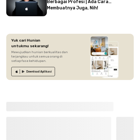
Berbagai Profesi | Ada Cara
Membuatnya Juga, Nih!
Yuk cari Hunian
untukmu sekarang!
Mewujudkan hunian berkualitas dan
terjangkau untuk semua orang di
setiap fase kehidupan.
Download
Aplikasi