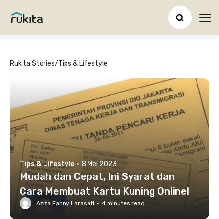
Ope
Rukita Stories
/
Tips & Lifestyle
Tips & Lifestyle
·
8 Mei 2023
Mudah dan Cepat, Ini Syarat dan
Cara Membuat Kartu Kuning Online!
Aziza Fanny Larasati
·
4
minutes read