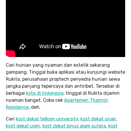
Cari hunian yang nyaman dan estetik sekarang
gampang. Tinggal buka aplikasi atau kunjungi website
Rukita, perusahaan proptech penyedia hunian sewa
jangka panjang tepercaya dan antiribet. Tersebar di
berbagai
kota di Indonesia
, tinggal di Rukita dijamin
nyaman banget. Coba cek
Apartemen Thamrin
Residence
, deh.
Cari
kost dekat telkom university
,
kost dekat unair
,
kost dekat ugm
,
kost dekat binus alam sutera
,
kost