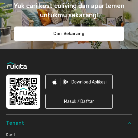
Yuk cari kost coliving dan apartemen
untukmu sekarang!
Cari Sekarang
Download Aplikasi
Masuk / Daftar
Tenant
Kost