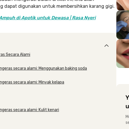
 dapat digunakan untuk membersihkan karang gigi.
 Ampuh di Apotik untuk Dewasa | Rasa Nyeri
ras Secara Alami
ngeras secara alami: Menggunakan baking soda
geras secara alami: Minyak kelapa
Y
u
eras secara alami: Kulit kenari
M
s