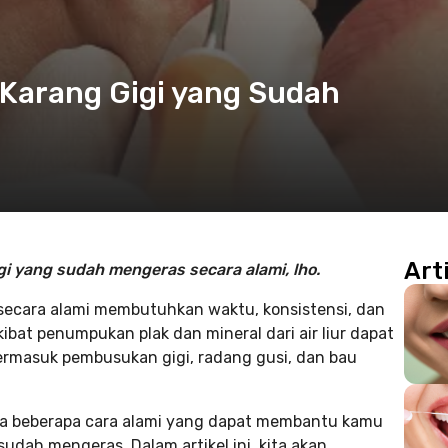
Karang Gigi yang Sudah
Art
i yang sudah mengeras secara alami, lho.
secara alami membutuhkan waktu, konsistensi, dan
ibat penumpukan plak dan mineral dari air liur dapat
ermasuk pembusukan gigi, radang gusi, dan bau
ada beberapa cara alami yang dapat membantu kamu
dah mengeras. Dalam artikel ini, kita akan