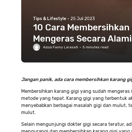
Tips & Lifestyle
·
25 Juli 2023
10 Cara Membersihkan 
Mengeras Secara Alami
Aziza Fanny Larasati
·
5
minutes read
Jangan panik, ada cara membersihkan karang gig
Membersihkan karang gigi yang sudah mengeras 
metode yang tepat. Karang gigi yang terbentuk ak
menyebabkan berbagai masalah gigi dan mulut, t
mulut.
Selain mengunjungi dokter gigi secara teratur, 
mengurangi dan membersihkan karang gigi yang su