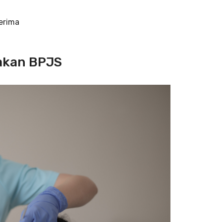
terima
akan BPJS