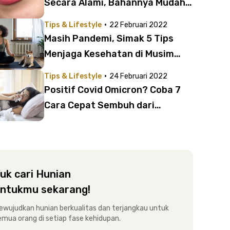
Secara Alami, Bahannya Mudah
Ditemui!
·
Tips & Lifestyle
22 Februari 2022
Masih Pandemi, Simak 5 Tips
Menjaga Kesehatan di Musim
Hujan Ini!
·
Tips & Lifestyle
24 Februari 2022
Positif Covid Omicron? Coba 7
Cara Cepat Sembuh dari
Omicron Ini!
uk cari Hunian
ntukmu sekarang!
ewujudkan hunian berkualitas dan terjangkau untuk
emua orang di setiap fase kehidupan.