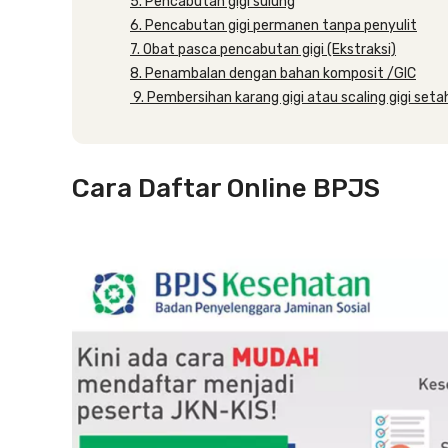
5. Pencabutan gigi sulung
6. Pencabutan gigi permanen tanpa penyulit
7. Obat pasca pencabutan gigi (Ekstraksi)
8. Penambalan dengan bahan komposit /GIC
9. Pembersihan karang gigi atau scaling gigi seta
Cara Daftar Online BPJS