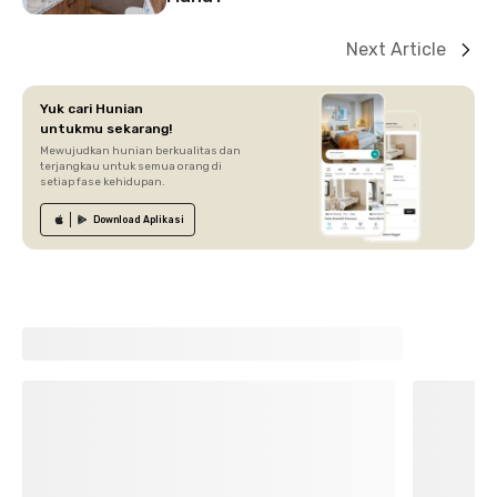
Next Article
Yuk cari Hunian
untukmu sekarang!
Mewujudkan hunian berkualitas dan
terjangkau untuk semua orang di
setiap fase kehidupan.
Download
Aplikasi