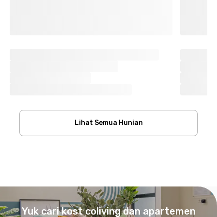
Lihat Semua Hunian
Footer
Yuk cari kost coliving dan apartemen