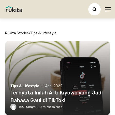
Ope
Rukita Stories
/
Tips & Lifestyle
Tips & Lifestyle
·
1 April 2022
Ternyata Inilah Arti Kiyowo yang Jadi
Bahasa Gaul di TikTok!
Izzul Umami
·
6
minutes read