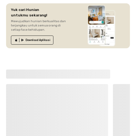
Yuk cari Hunian
untukmu sekarang!
Mewujudkan hunian berkualitas dan
terjangkau untuk semua orang di
setiap fase kehidupan.
Download
Aplikasi