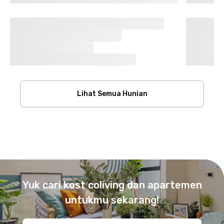
Lihat Semua Hunian
Footer
Yuk cari kost coliving dan apartemen
untukmu sekarang!