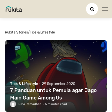
Ope
Rukita Stories
/
Tips & Lifestyle
Tips & Lifestyle
·
29 September 2020
7 Panduan untuk Pemula agar Jago
Main Game Among Us
Rizki Ramadhan
·
5
minutes read