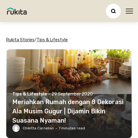
Ope
Rukita Stories
/
Tips & Lifestyle
Tips & Lifestyle
·
29 September 2020
Meriahkan Rumah dengan 8 Dekorasi
Ala Musim Gugur | Dijamin Bikin
Suasana Nyaman!
Chikitta Carnelian
·
7
minutes read