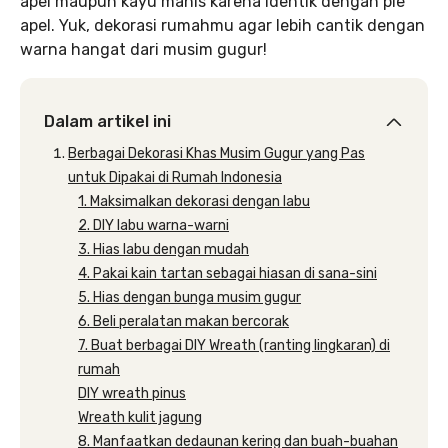
apel maupun kayu manis karena identik dengan pie
apel. Yuk, dekorasi rumahmu agar lebih cantik dengan
warna hangat dari musim gugur!
Dalam artikel ini
Berbagai Dekorasi Khas Musim Gugur yang Pas
untuk Dipakai di Rumah Indonesia
1. Maksimalkan dekorasi dengan labu
2. DIY labu warna-warni
3. Hias labu dengan mudah
4. Pakai kain tartan sebagai hiasan di sana-sini
5. Hias dengan bunga musim gugur
6. Beli peralatan makan bercorak
7. Buat berbagai DIY Wreath (ranting lingkaran) di
rumah
DIY wreath pinus
Wreath kulit jagung
8. Manfaatkan dedaunan kering dan buah-buahan