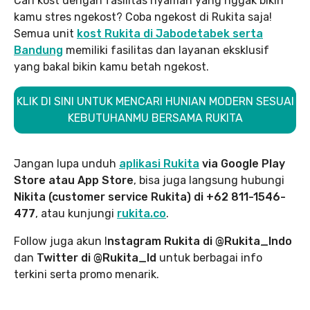
Cari kost dengan fasilitas nyaman yang nggak bikin
kamu stres ngekost? Coba ngekost di Rukita saja!
Semua unit
kost Rukita di Jabodetabek serta
Bandung
memiliki fasilitas dan layanan eksklusif
yang bakal bikin kamu betah ngekost.
KLIK DI SINI UNTUK MENCARI HUNIAN MODERN SESUAI
KEBUTUHANMU BERSAMA RUKITA
Jangan lupa unduh
aplikasi Rukita
via Google Play
Store atau App Store
, bisa juga langsung hubungi
Nikita (customer service Rukita) di +62 811-1546-
477
, atau kunjungi
rukita.co
.
Follow juga akun I
nstagram Rukita di @Rukita_Indo
dan
Twitter di @Rukita_Id
untuk berbagai info
terkini serta promo menarik.