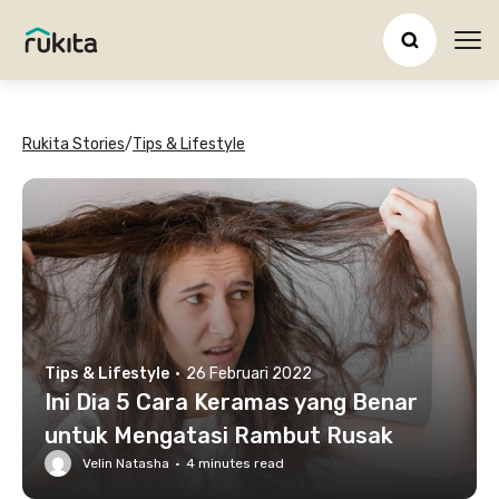
Ope
Rukita Stories
/
Tips & Lifestyle
Tips & Lifestyle
·
26 Februari 2022
Ini Dia 5 Cara Keramas yang Benar
untuk Mengatasi Rambut Rusak
Velin Natasha
·
4
minutes read