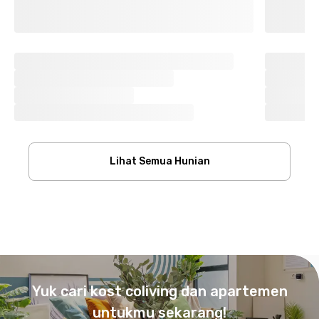
Lihat Semua Hunian
Footer
Yuk cari kost coliving dan apartemen
untukmu sekarang!