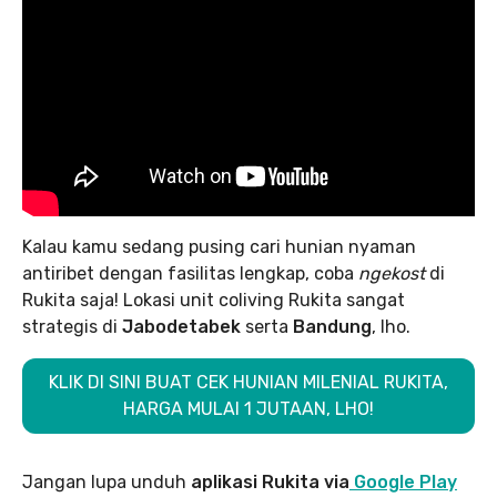
Kalau kamu sedang pusing cari hunian nyaman
antiribet dengan fasilitas lengkap, coba
ngekost
di
Rukita saja! Lokasi unit coliving Rukita sangat
strategis di
Jabodetabek
serta
Bandung
, lho.
KLIK DI SINI BUAT CEK HUNIAN MILENIAL RUKITA,
HARGA MULAI 1 JUTAAN, LHO!
Jangan lupa unduh
aplikasi Rukita via
Google Play