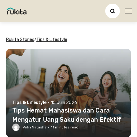
Ope
Rukita Stories
/
Tips & Lifestyle
Tips & Lifestyle
·
15 Juni 2026
Tips Hemat Mahasiswa dan Cara
Mengatur Uang Saku dengan Efektif
Velin Natasha
·
11
minutes read