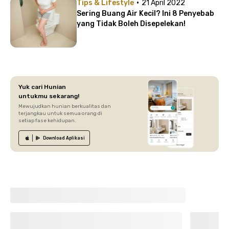
·
Tips & Lifestyle
21 April 2022
Sering Buang Air Kecil? Ini 8 Penyebab
yang Tidak Boleh Disepelekan!
Yuk cari Hunian
untukmu sekarang!
Mewujudkan hunian berkualitas dan
terjangkau untuk semua orang di
setiap fase kehidupan.
Download
Aplikasi