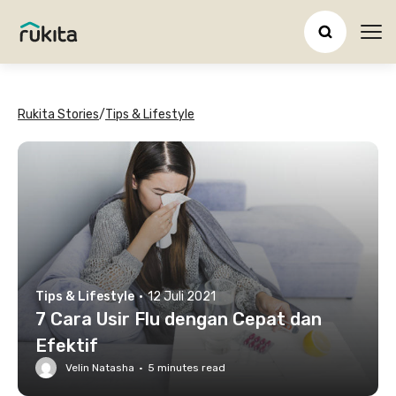
Ope
Rukita Stories
/
Tips & Lifestyle
Tips & Lifestyle
·
12 Juli 2021
7 Cara Usir Flu dengan Cepat dan
Efektif
Velin Natasha
·
5
minutes read