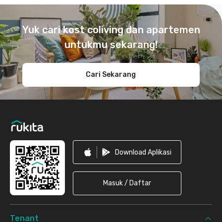
Footer
Yuk cari kost coliving dan apartemen
untukmu sekarang!
Cari Sekarang
Download Aplikasi
Masuk / Daftar
Tenant