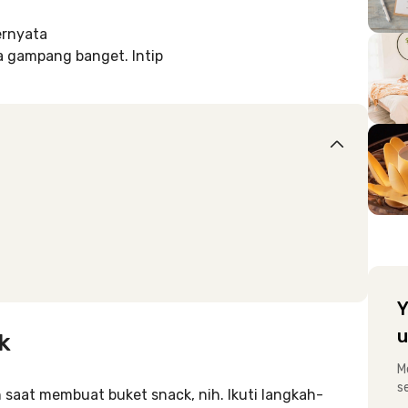
ernyata
ga gampang banget. Intip
Y
u
k
M
s
 saat membuat buket snack, nih. Ikuti langkah-