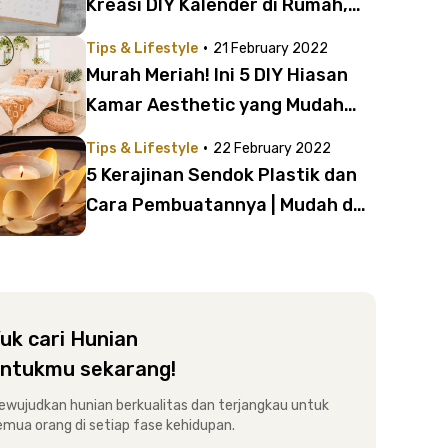
Kreasi DIY Kalender di Rumah,
Nggak Sampai 30 Menit!
·
Tips & Lifestyle
21 February 2022
Murah Meriah! Ini 5 DIY Hiasan
Kamar Aesthetic yang Mudah
Dibuat
·
Tips & Lifestyle
22 February 2022
5 Kerajinan Sendok Plastik dan
Cara Pembuatannya | Mudah dan
Ramah Lingkungan!
uk cari Hunian
ntukmu sekarang!
ewujudkan hunian berkualitas dan terjangkau untuk
emua orang di setiap fase kehidupan.