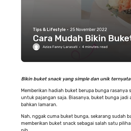
Tips & Lifestyle
·
25 November 2022
Cara Mudah Bikin Buket
Aziza Fanny Larasati
·
4
minutes read
Bikin buket snack yang simple dan unik ternyata b
Memberikan hadiah buket berupa bunga rasanya sud
untuk pajangan saja. Biasanya, buket bunga jadi 
bahkan lamaran.
Nah, nggak cuma buket bunga, sekarang sudah b
memberikan buket snack sebagai salah satu pilih
nih.