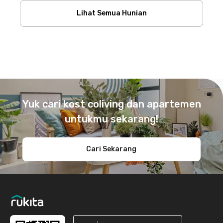
Lihat Semua Hunian
Footer
Yuk cari kost coliving dan apartemen
untukmu sekarang!
Cari Sekarang