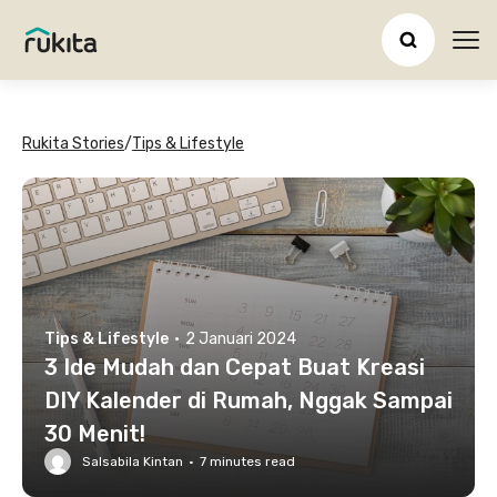
Ope
Rukita Stories
/
Tips & Lifestyle
Tips & Lifestyle
·
2 Januari 2024
3 Ide Mudah dan Cepat Buat Kreasi
DIY Kalender di Rumah, Nggak Sampai
30 Menit!
Salsabila Kintan
·
7
minutes read