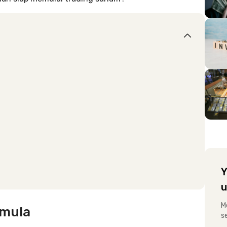
Y
u
M
emula
s