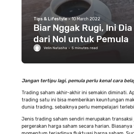
Tips & Lifestyle
·
10 March 2022
Biar Nggak Rugi, Ini Di
dari Nol untuk Pemula
Velin Natasha
·
5
minutes read
Jangan tertipu lagi, pemula perlu kenal cara bela
Trading saham akhir-akhir ini semakin diminati.
trading satu ini bisa memberikan keuntungan ma
dunia trading, sebaiknya perlu mempelajari terlebi
Jenis trading saham sendiri merupakan transaks
pergerakan harga saham secara harian. Biasany
momentum terjadinya fluktuasi harga saham. Su