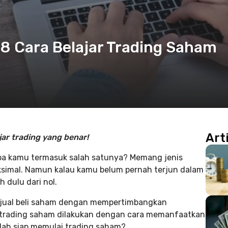
a 8 Cara Belajar Trading Saham
Art
jar trading yang benar!
 Apa kamu termasuk salah satunya? Memang jenis
ksimal. Namun kalau kamu belum pernah terjun dalam
h dulu dari nol.
i jual beli saham dengan mempertimbangkan
a trading saham dilakukan dengan cara memanfaatkan
dah siap memulai trading saham?