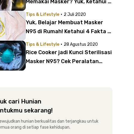
Memakai Masker? Yuk, Ketahui 5
Cara Mengatasinya!
·
Tips & Lifestyle
2 Juli 2020
Yuk, Belajar Membuat Masker
N95 di Rumah! Ketahui 4 Fakta di
Baliknya Juga
·
Tips & Lifestyle
28 Agustus 2020
Rice Cooker jadi Kunci Sterilisasi
Masker N95? Cek Peralatan
Masak Lain yang Kamu
Manfaatkan, Science Approved!
uk cari Hunian
ntukmu sekarang!
ewujudkan hunian berkualitas dan terjangkau untuk
emua orang di setiap fase kehidupan.