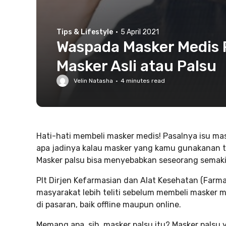
Tips & Lifestyle
·
5 April 2021
Waspada Masker Medis P
Masker Asli atau Palsu
Velin Natasha
·
4
minutes read
Hati-hati membeli masker medis! Pasalnya isu ma
apa jadinya kalau masker yang kamu gunakanan t
Masker palsu bisa menyebabkan seseorang semaki
Plt Dirjen Kefarmasian dan Alat Kesehatan (Farm
masyarakat lebih teliti sebelum membeli masker 
di pasaran, baik offline maupun online.
Memang apa, sih, masker palsu itu? Masker palsu