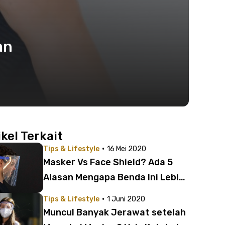
an
ikel Terkait
·
Tips & Lifestyle
16 Mei 2020
Masker Vs Face Shield? Ada 5
Alasan Mengapa Benda Ini Lebih
Baik daripada Masker untuk
·
Tips & Lifestyle
1 Juni 2020
Lawan Corona
Muncul Banyak Jerawat setelah