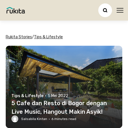
Ope
Rukita Stories
/
Tips & Lifestyle
Tips & Lifestyle
·
5 Mei 2022
5 Cafe dan Resto di Bogor dengan
Live Music, Hangout Makin Asyik!
Salsabila Kintan
·
6
minutes read