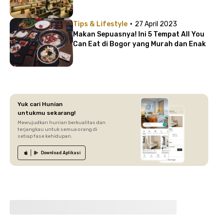
·
Tips & Lifestyle
27 April 2023
Makan Sepuasnya! Ini 5 Tempat All You
Can Eat di Bogor yang Murah dan Enak
Yuk cari Hunian
untukmu sekarang!
Mewujudkan hunian berkualitas dan
terjangkau untuk semua orang di
setiap fase kehidupan.
Download
Aplikasi