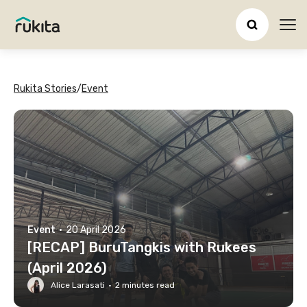
Ope
Rukita Stories
/
Event
Event
·
20 April 2026
[RECAP] BuruTangkis with Rukees
(April 2026)
Alice Larasati
·
2
minutes read