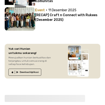
Komunitas
·
Event
11 Desember 2025
[RECAP] Craft n Connect with Rukees
(Desember 2025)
Yuk cari Hunian
untukmu sekarang!
Mewujudkan hunian berkualitas dan
terjangkau untuk semua orang di
setiap fase kehidupan.
Download
Aplikasi