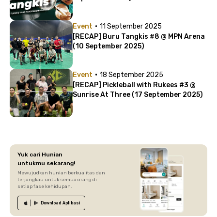
·
Event
11 September 2025
[RECAP] Buru Tangkis #8 @ MPN Arena
(10 September 2025)
·
Event
18 September 2025
[RECAP] Pickleball with Rukees #3 @
Sunrise At Three (17 September 2025)
Yuk cari Hunian
untukmu sekarang!
Mewujudkan hunian berkualitas dan
terjangkau untuk semua orang di
setiap fase kehidupan.
Download
Aplikasi