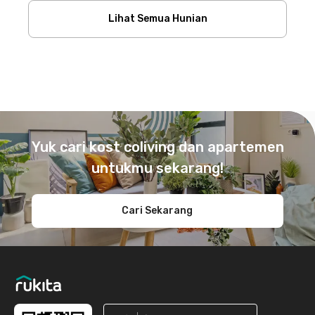
Lihat Semua Hunian
Footer
Yuk cari kost coliving dan apartemen
untukmu sekarang!
Cari Sekarang