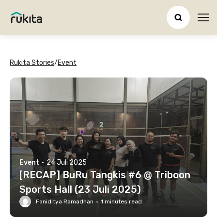
Ope
Rukita Stories
/
Event
Event
·
24 Juli 2025
[RECAP] BuRu Tangkis #6 @ Triboon
Sports Hall (23 Juli 2025)
Faniditya Ramadhan
·
1
minutes read