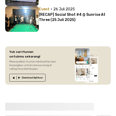
·
Event
26 Juli 2025
[RECAP] Social Shot #4 @ Sunrise At
Three (25 Juli 2025)
Yuk cari Hunian
untukmu sekarang!
Mewujudkan hunian berkualitas dan
terjangkau untuk semua orang di
setiap fase kehidupan.
Download
Aplikasi