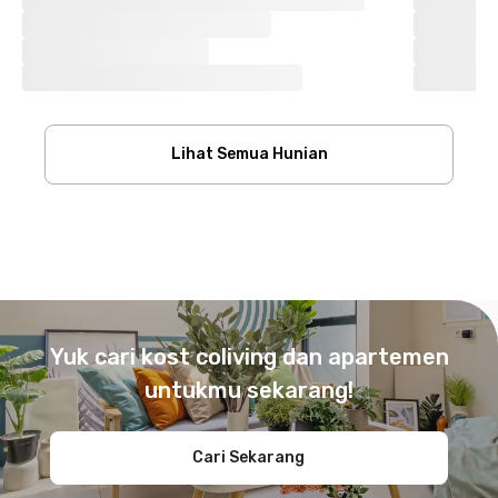
Lihat Semua Hunian
Footer
Yuk cari kost coliving dan apartemen
untukmu sekarang!
Cari Sekarang