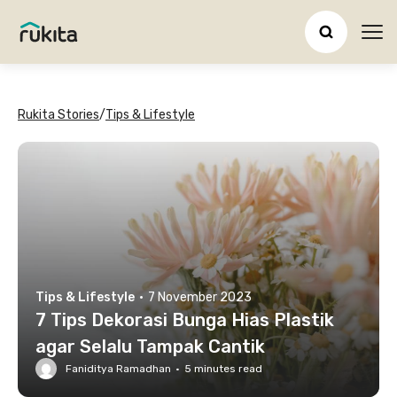
Ope
Rukita Stories
/
Tips & Lifestyle
Tips & Lifestyle
·
7 November 2023
7 Tips Dekorasi Bunga Hias Plastik
agar Selalu Tampak Cantik
Faniditya Ramadhan
·
5
minutes read