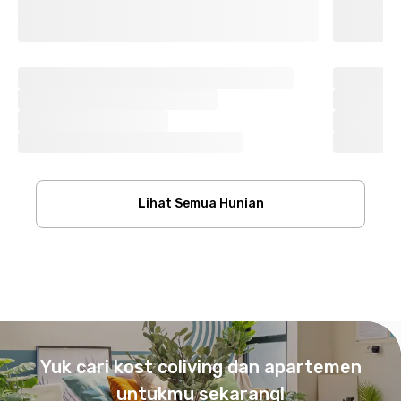
Lihat Semua Hunian
Footer
Yuk cari kost coliving dan apartemen
untukmu sekarang!