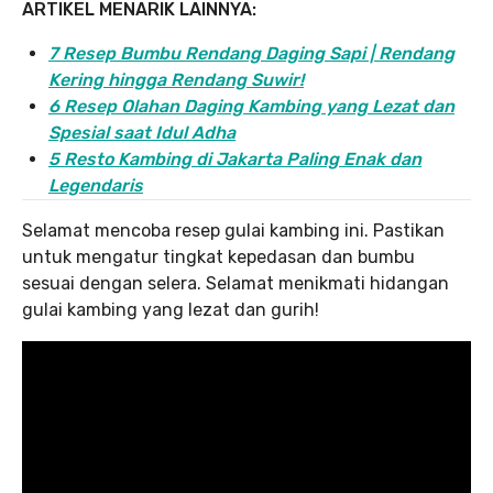
ARTIKEL MENARIK LAINNYA:
7 Resep Bumbu Rendang Daging Sapi | Rendang
Kering hingga Rendang Suwir!
6 Resep Olahan Daging Kambing yang Lezat dan
Spesial saat Idul Adha
5 Resto Kambing di Jakarta Paling Enak dan
Legendaris
Selamat mencoba resep gulai kambing ini. Pastikan
untuk mengatur tingkat kepedasan dan bumbu
sesuai dengan selera. Selamat menikmati hidangan
gulai kambing yang lezat dan gurih!