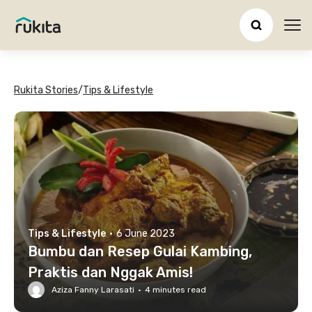
Ope
Rukita Stories
/
Tips & Lifestyle
Tips & Lifestyle
·
6 June 2023
Bumbu dan Resep Gulai Kambing,
Praktis dan Nggak Amis!
Aziza Fanny Larasati
·
4
minutes read