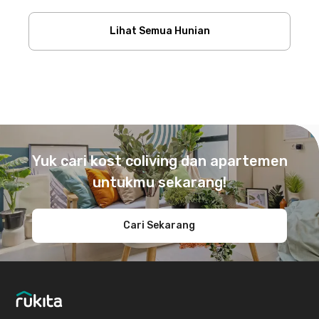
Lihat Semua Hunian
Footer
Yuk cari kost coliving dan apartemen
untukmu sekarang!
Cari Sekarang