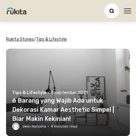
Ope
Rukita Stories
/
Tips & Lifestyle
Tips & Lifestyle
·
9 September 2021
6 Barang yang Wajib Ada untuk
Dekorasi Kamar Aesthetic Simpel |
Biar Makin Kekinian!
Velin Natasha
·
4
minutes read