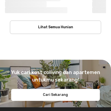
Lihat Semua Hunian
Footer
Yuk cari kost coliving dan apartemen
untukmu sekarang!
Cari Sekarang