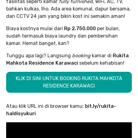
fasilitas seperti kamar
fully furnished,
WiFi, AC, TV,
bahkan kulkas, lho. Ada area komunal, dapur bersama,
dan CCTV 24 jam yang bikin kost ini semakin aman!
Biaya kostnya mulai dari
Rp 2.750.000
per bulan,
sudah termasuk biaya laundry dan pembersihan
kamar. Hemat banget, kan?
Tunggu apa lagi? Langsung
booking
kamar di
Rukita
Mahkota Residence Karawaci
sebelum kehabisan!
KLIK DI SINI UNTUK BOOKING RUKITA MAHKOTA
RESIDENCE KARAWACI
Atau klik URL ini di browser kamu:
bit.ly/rukita-
haldisyukuri