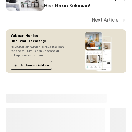
Biar Makin Kekinian!
Next Article
Yuk cari Hunian
untukmu sekarang!
Mewujudkan hunian berkualitas dan
terjangkau untuk semua orang di
setiap fase kehidupan.
Download
Aplikasi