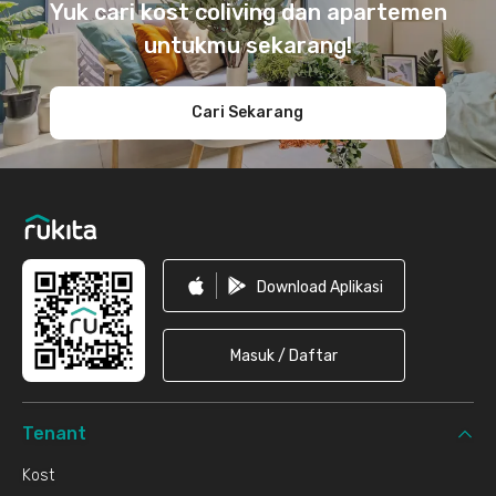
Yuk cari kost coliving dan apartemen
untukmu sekarang!
Cari Sekarang
Download Aplikasi
Masuk / Daftar
Tenant
Kost