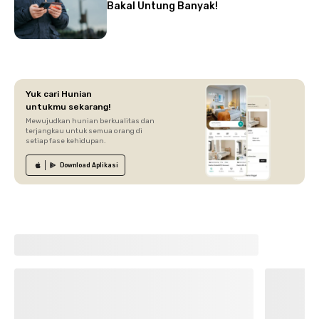
Bakal Untung Banyak!
Yuk cari Hunian
untukmu sekarang!
Mewujudkan hunian berkualitas dan
terjangkau untuk semua orang di
setiap fase kehidupan.
Download
Aplikasi