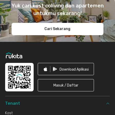
Yuk cari kost coliving dan apartemen
untukmu sekarang!
Cari Sekarang
Download Aplikasi
Masuk / Daftar
Tenant
Kost